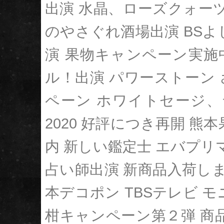
出演
水晶、ローズクォー
のやさぐれ酒場出演​​​​
BS
演​​​​
果物キャンペーン実施
ル！出演
パワーストーン 
ペーン
ホワイトセージ、
2020
好評につき再開 熊本
内
新しい鑑定士 エバプリ
占い師出演
新商品入荷し
本デコポン
TBSテレビ 
柑キャンペーン第２弾
商