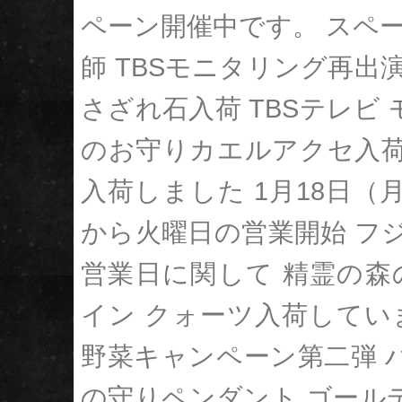
ペーン開催中です。
スペー
師 TBSモニタリング再出
さざれ石入荷
TBSテレビ
のお守りカエルアクセ入
入荷しました
1月18日（
から火曜日の営業開始
フジ
営業日に関して
精霊の森
イン クォーツ入荷してい
野菜キャンペーン第二弾
の守りペンダント
ゴール