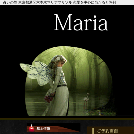
占いの館 東京都港区六本木マリアマリソル 恋愛を中心に当たると評判