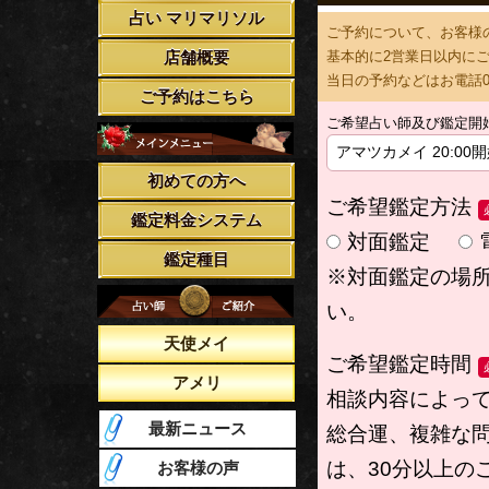
占い マリマリソル
ご予約について、お客様
店舗概要
基本的に2営業日以内に
当日の予約などはお電話03
ご予約はこちら
ご希望占い師及び鑑定開
初めての方へ
ご希望鑑定方法
鑑定料金システム
対面鑑定
鑑定種目
※対面鑑定の場
い。
天使メイ
ご希望鑑定時間
アメリ
相談内容によっ
最新ニュース
総合運、複雑な
は、30分以上の
お客様の声