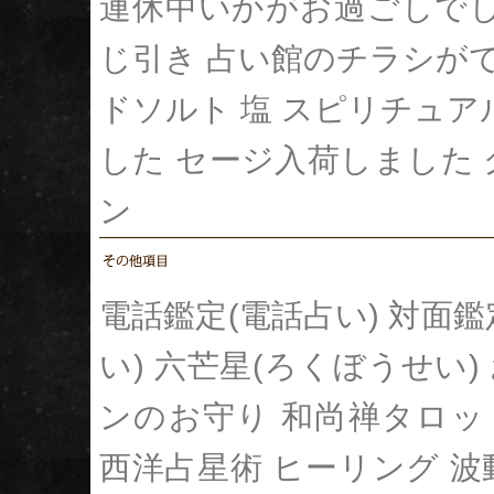
連休中いかがお過ごしで
じ引き
占い館のチラシが
ドソルト 塩
スピリチュア
した
セージ入荷しました
ン
電話鑑定(電話占い)
対面鑑
い)
六芒星(ろくぼうせい)
ンのお守り
和尚禅タロッ
西洋占星術
ヒーリング
波